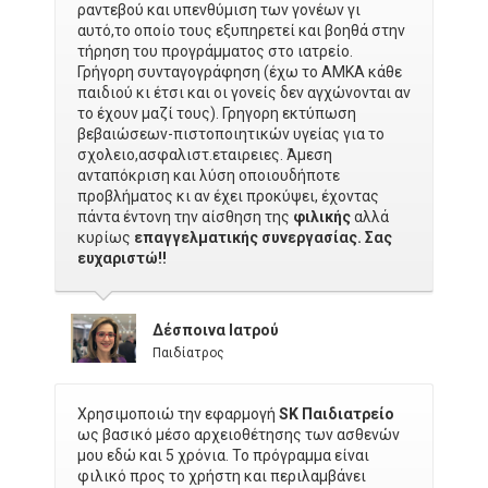
ραντεβού και υπενθύμιση των γονέων γι
αυτό,το οποίο τους εξυπηρετεί και βοηθά στην
τήρηση του προγράμματος στο ιατρείο.
Γρήγορη συνταγογράφηση (έχω το ΑΜΚΑ κάθε
παιδιού κι έτσι και οι γονείς δεν αγχώνονται αν
το έχουν μαζί τους). Γρηγορη εκτύπωση
βεβαιώσεων-πιστοποιητικών υγείας για το
σχολειο,ασφαλιστ.εταιρειες. Άμεση
ανταπόκριση και λύση οποιουδήποτε
προβλήματος κι αν έχει προκύψει, έχοντας
πάντα έντονη την αίσθηση της
φιλικής
αλλά
κυρίως
επαγγελματικής συνεργασίας. Σας
ευχαριστώ!!
Δέσποινα Ιατρού
Παιδίατρος
Χρησιμοποιώ την εφαρμογή
SK Παιδιατρείο
ως βασικό μέσο αρχειοθέτησης των ασθενών
μου εδώ και 5 χρόνια. Το πρόγραμμα είναι
φιλικό προς το χρήστη και περιλαμβάνει