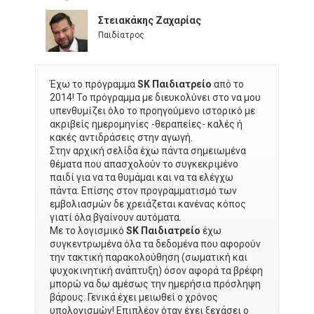
Στειακάκης Ζαχαρίας
Παιδίατρος
Έχω το πρόγραμμα
SK Παιδιατρείο
από το
2014! Το πρόγραμμα με διευκολύνει στο να μου
υπενθυμίζει όλο το προηγούμενο ιστορικό με
ακριβείς ημερομηνίες -θεραπείες- καλές ή
κακές αντιδράσεις στην αγωγή.
Στην αρχική σελίδα έχω πάντα σημειωμένα
θέματα που απασχολούν το συγκεκριμένο
παιδί για να τα θυμάμαι και να τα ελέγχω
πάντα. Επίσης στον προγραμματισμό των
εμβολιασμών δε χρειάζεται κανένας κόπος
γιατί όλα βγαίνουν αυτόματα.
Με το λογισμικό
SK Παιδιατρείο
έχω
συγκεντρωμένα όλα τα δεδομένα που αφορούν
την τακτική παρακολούθηση (σωματική και
ψυχοκινητική ανάπτυξη) όσον αφορά τα βρέφη
μπορώ να δω αμέσως την ημερήσια πρόσληψη
βάρους. Γενικά έχει μειωθεί ο χρόνος
υπολογισμών! Επιπλέον όταν έχει ξεχάσει ο