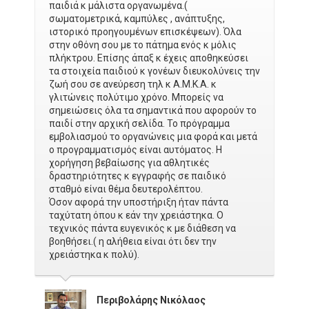
παιδιά κ μάλιστα οργανωμένα.(
σωματομετρικά, καμπύλες , ανάπτυξης,
ιστορικό προηγουμένων επισκέψεων). Όλα
στην οθόνη σου με το πάτημα ενός κ μόλις
πλήκτρου. Επίσης άπαξ κ έχεις αποθηκεύσει
τα στοιχεία παιδιού κ γονέων διευκολύνεις την
ζωή σου σε ανεύρεση τηλ κ Α.Μ.Κ.Α. κ
γλιτώνεις πολύτιμο χρόνο. Μπορείς να
σημειώσεις όλα τα σημαντικά που αφορούν το
παιδί στην αρχική σελίδα. Το πρόγραμμα
εμβολιασμού το οργανώνεις μια φορά και μετά
ο προγραμματισμός είναι αυτόματος. Η
χορήγηση βεβαίωσης για αθλητικές
δραστηριότητες κ εγγραφής σε παιδικό
σταθμό είναι θέμα δευτερολέπτου.
Όσον αφορά την υποστήριξη ήταν πάντα
ταχύτατη όπου κ εάν την χρειάστηκα. Ο
τεχνικός πάντα ευγενικός κ με διάθεση να
βοηθήσει.( η αλήθεια είναι ότι δεν την
χρειάστηκα κ πολύ).
Περιβολάρης Νικόλαος