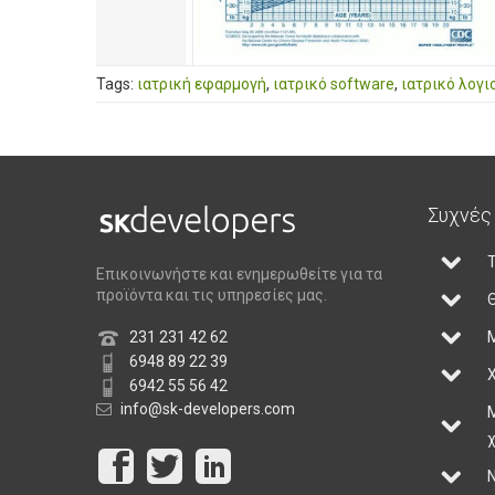
Tags:
ιατρική εφαρμογή
,
ιατρικό software
,
ιατρικό λογι
Συχνές
Τ
Επικοινωνήστε και ενημερωθείτε για τα
προϊόντα και τις υπηρεσίες μας.
Θ
231 231 42 62
6948 89 22 39
Χ
6942 55 56 42
info@sk-developers.com
Ν