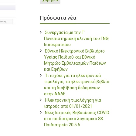
Πρόσφατα νέα
Συνεργασία με την Γ’
Πανεπιστημιακή κλινική του ΓΝΘ
Ιπποκρατείου
Εθνικό Ηλεκτρονικό Βιβλιάριο
Υγείας Παιδιού και Εθνικό
Μητρώο Εμβολιασμών Παιδιών
και Εφήβων
Τι ισχύει για τα ηλεκτρονικά
τιμολόγια, τα ηλεκτρονικά βιβλία
και τη διαβίβαση δεδομένων
στην ΑΑΔΕ.
Ηλεκτρονική τιμολόγηση για
ιατρούς από 01/01/2021
Νέες Ιατρικές Βεβαιώσεις COVID
στο παιδιατρικό λογισμικό SK
Παιδιατρείο 20.5.6