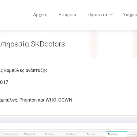
Αρχική
Εταιρεία
Προϊόντα
Υπηρε
υπηρεσία SKDoctors
ς καμπύλες ανάπτυξης:
2017
 καμπύλες: Phenton και WHO-DOWN