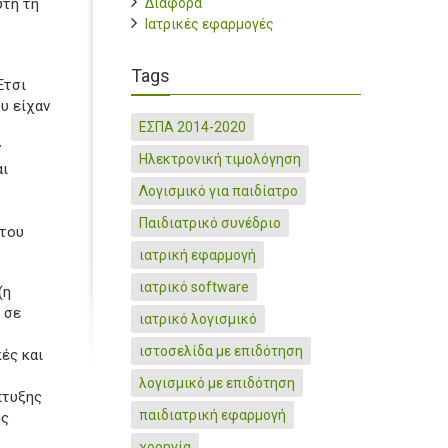
υτή τη
Διάφορα
Ιατρικές εφαρμογές
Tags
Έτσι
υ είχαν
ΕΣΠΑ 2014-2020
ν
Ηλεκτρονική τιμολόγηση
αι
Λογισμικό για παιδίατρο
Παιδιατρικό συνέδριο
 του
ιατρική εφαρμογή
ιατρικό software
(η
 σε
ιατρικό λογισμικό
ιστοσελίδα με επιδότηση
ές και
λογισμικό με επιδότηση
πτυξης
παιδιατρική εφαρμογή
ης
χορηγία